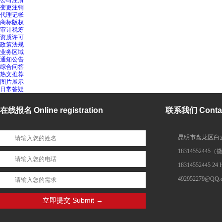
公司注册
变更注销
代理记帐
商标版权
审计税筹
资质许可
政策法规
业务区域
通知公告
综合问答
热文推荐
图片展示
日常答疑
在线报名 Online registration
联系我们 Contac
昆明市盘龙区白云
1831455244
18314552445 24
492952279@QQ.